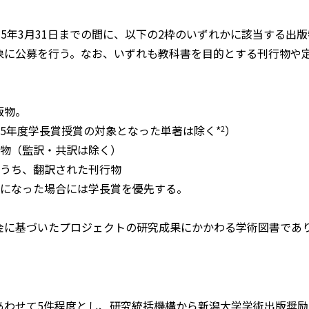
和5年3月31日までの間に、以下の2枠のいずれかに該当する出
象に公募を行う。なお、いずれも教科書を目的とする刊行物や
版物。
和5年度学長賞授賞の対象となった単著は除く*
）
2
行物（監訳・共訳は除く）
のうち、翻訳された刊行物
者になった場合には学長賞を優先する。
金に基づいたプロジェクトの研究成果にかかわる学術図書であ
あわせて5件程度とし、研究統括機構から新潟大学学術出版奨励