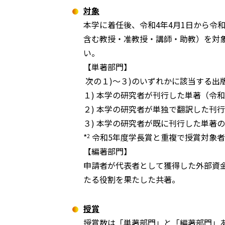
対象
本学に着任後、令和4年4月1日から令
含む教授・准教授・講師・助教）を対
い。
【単著部門】
次の１)～３)のいずれかに該当する出
１) 本学の研究者が刊行した単著（令
２) 本学の研究者が単独で翻訳した刊
３) 本学の研究者が既に刊行した単著
*
令和5年度学長賞と重複で授賞対象
2
【編著部門】
申請者が代表者として獲得した外部資
たる役割を果たした共著。
授賞
授賞数は「単著部門」と「編著部門」